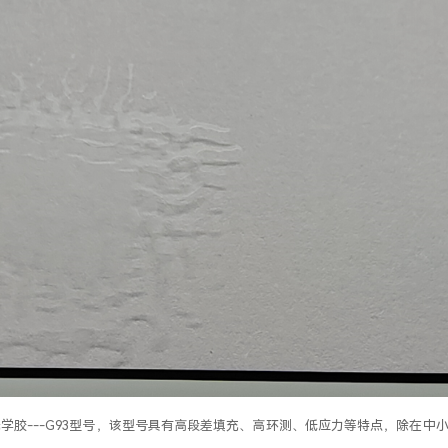
光学胶---G93型号，该型号具有高段差填充、高环测、低应力等特点，除在中