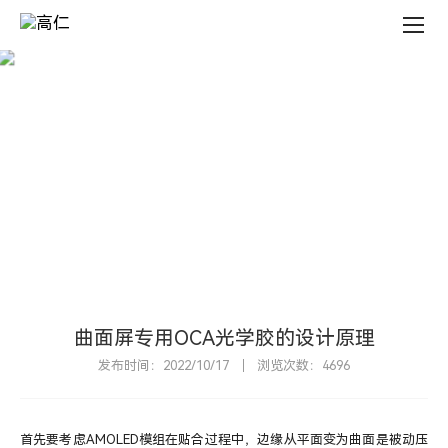
新
闻
中
心
新
闻
中
心
N
E
W
S
C
E
N
T
E
R
曲面屏专用OCA光学胶的设计原理
发布时间：2022/10/17
浏览次数：4696
首先要考虑AMOLED模组在贴合过程中，边缘从平面变为曲面是被动压