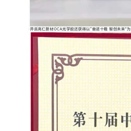
并且
高仁新材
O
CA光学胶
还
获得
以“奋进十载 智创未来”