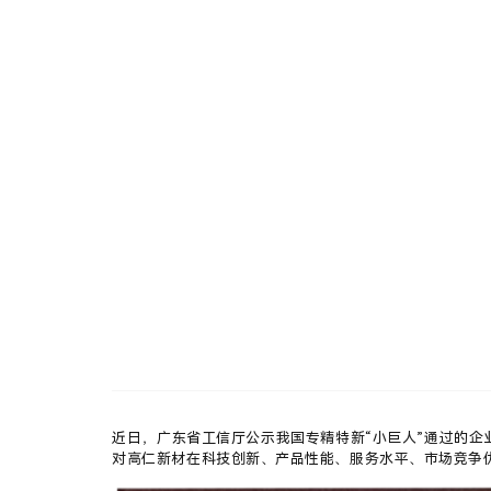
新
闻
中
心
新
闻
中
心
N
E
W
S
C
E
N
T
E
R
近日，广东省工信厅公示我国专精特新“小巨人”通过的企
对高仁新材在科技创新、产品性能、服务水平、市场竞争