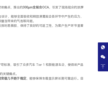
对该痛点，推出的
300μm全贴合OCA
，引发了现场观众的浓厚
结构设计，能够全面吸收和释放屏幕贴合各环节中产生的应力，
多层叠加带来的气泡等问题。
，反拆时易撕胶，保持了良好的可返工性，为客户生产环节显著
标准，吸引了众多汽车 Tier 1
和新能源车企，使得该产品
的关键痛点。
下，黄变值几乎趋于稳定
，能够保障车载显示屏长期可靠运行。目