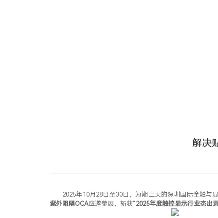
新
闻
中
心
新
闻
中
心
N
E
W
S
C
E
N
T
E
R
解决贴
2025年10月28日至30日，为期三天的深圳国际全触与显示
紫外阻隔OCA
应邀参展，斩获“
2025年度触控显示行业杰出