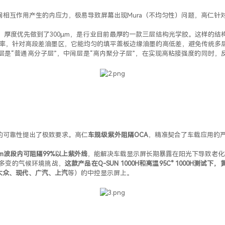
相互作用产生的内应力，极易导致屏幕出现Mura（不均匀性）问题，高仁针
，厚度优先做到了300μm，是行业目前最厚的一款三层结构光学胶。这样的
高填充率，针对高段差油墨区，它能均匀的填平盖板边缘油墨的高低差，避免传统
层是“普通高分子层”，中间层是“高内聚分子层”，在实现高粘接强度的同时
的可靠性提出了极致要求。高仁
车规级紫外阻隔OCA
，精准契合了车载应用的严苛
nm波段内可阻隔99%以上紫外线
，能解决车载显示屏长期暴露在阳光下导致老化
多变的气候环境挑战，
这款产品在Q-SUN 1000H和高温95C° 1000H测试
大众、现代、广汽、上汽
等）的中控显示屏上。