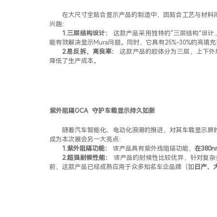
在大尺寸全贴合显示产品的制造中，因贴合工艺与材料间
兴趣：
1.三层结构设计
：
这款产品采用独特的“三层结构”设计
能有效解决显示Mura问题。同时，它具有25%-30%的
2.易反拆，高良率：
这款产品的胶体分为三层，上下外
降低了生产成本。
紫外阻隔OCA
守护车载显示持久如新
随着汽车智能化、电动化浪潮的推进，对其车载显示屏
成为本次展会另一大亮点：
1.紫外阻隔功能：
该产品具有紫外线阻隔功能，
在380
2.超强耐候性能：
该产品的耐候性比较优异，针对复杂
前，这款产品已经成熟应用于众多知名车企品牌（如
日产、