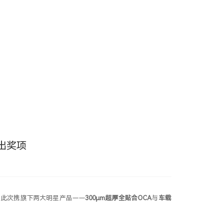
页
产品应用
研发智造
关于我们
加入我们
新闻中心
联系我们
杰出奖项
幕。高仁此次携旗下两大明星产品——
300μm超厚全贴合OCA
与
车载