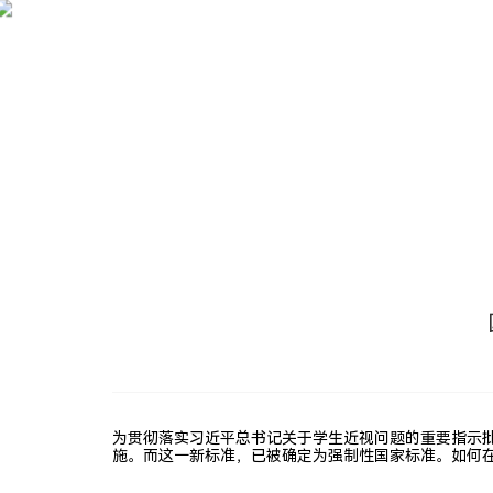
新
闻
中
心
新
闻
中
心
N
E
W
S
C
E
N
T
E
R
为贯彻落实习近平总书记关于学生近视问题的重要指示批
施。而这一新标准，已被确定为强制性国家标准。如何