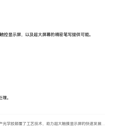
框触控显示屏，以及超大屏幕的精密笔写提供可能。
处理。
一篇： 国产光学胶颠覆了工艺技术，助力超大触摸显示屏的快速发展…