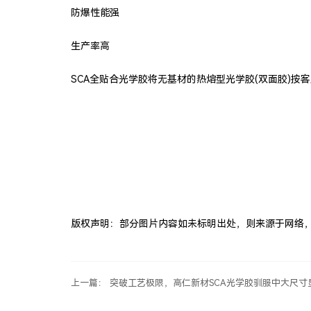
防爆性能强
生产率高
SCA全贴合光学胶将无基材的热熔型光学胶(双面胶)
版权声明：部分图片内容如未标明出处，则来源于网络，版
上一篇： 突破工艺极限，高仁新材SCA光学胶驯服中大尺