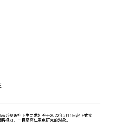
页
产品应用
研发智造
关于我们
加入我们
新闻中心
联系我们
生
近视防控卫生要求》将于2022年3月1日起正式实
眼睛视力，一直是高仁重点研究的对象。