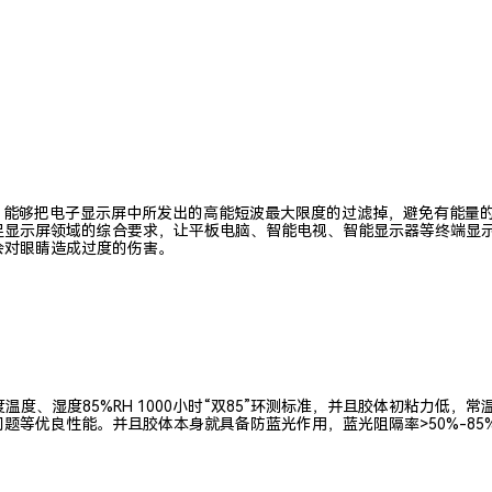
，能够把电子显示屏中所发出的高能短波最大限度的过滤掉，避免有能量的
显示屏领域的综合要求，让平板电脑、智能电视、智能显示器等终端显示
会对眼睛造成过度的伤害。
温度、湿度85%RH 1000小时“双85”环测标准，并且胶体初粘力低
良性能。并且胶体本身就具备防蓝光作用，蓝光阻隔率>50%-85%（400