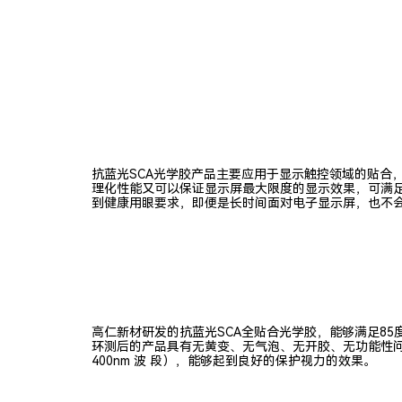
抗蓝光SCA光学胶产品主要应用于显示触控领域的贴合
理化性能又可以保证显示屏最大限度的显示效果，可满足
到健康用眼要求，即便是长时间面对电子显示屏，也不
高仁新材研发的抗蓝光SCA全贴合光学胶，能够满足85度
环测后的产品具有无黄变、无气泡、无开胶、无功能性问题等优
400nm 波 段），能够起到良好的保护视力的效果。