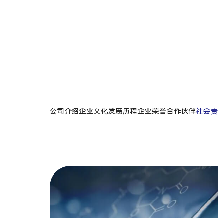
社
会
责
任
社
会
责
任
S
O
C
I
A
L
R
E
S
P
O
N
S
I
B
I
L
I
T
Y
公司介绍
企业文化
发展历程
企业荣誉
合作伙伴
社会责