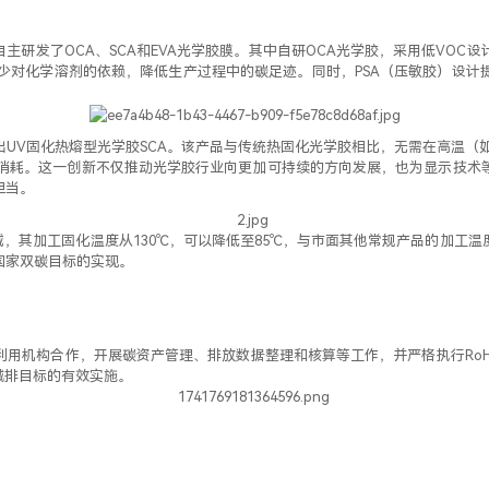
主研发了OCA、SCA和EVA光学胶膜。其中自研OCA光学胶，采用低VO
减少对化学溶剂的依赖，降低生产过程中的碳足迹。同时，PSA（压敏胶）设
V固化热熔型光学胶SCA。该产品与传统热固化光学胶相比，无需在高温（如110
能源消耗。这一创新不仅推动光学胶行业向更加可持续的方向发展，也为显示技
担当。
域，其加工固化温度从130℃，可以降低至85℃，与市面其他常规产品的加工温
国家双碳目标的实现。
用机构合作，开展碳资产管理、排放数据整理和核算等工作，并严格执行RoHS
减排目标的有效实施。