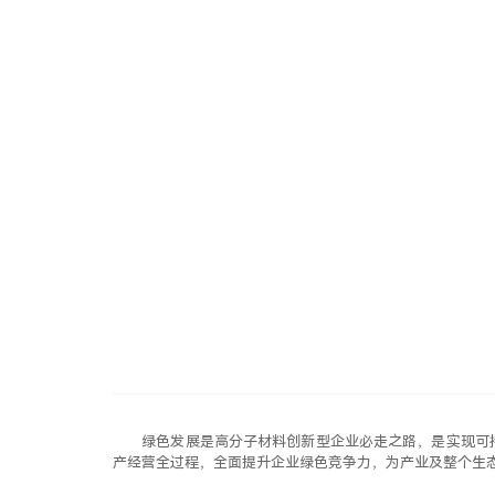
新
闻
中
心
新
闻
中
心
N
E
W
S
C
E
N
T
E
R
绿色发展是高分子材料创新型企业必走之路，是实现可
产经营全过程，全面提升企业绿色竞争力，为产业及整个生