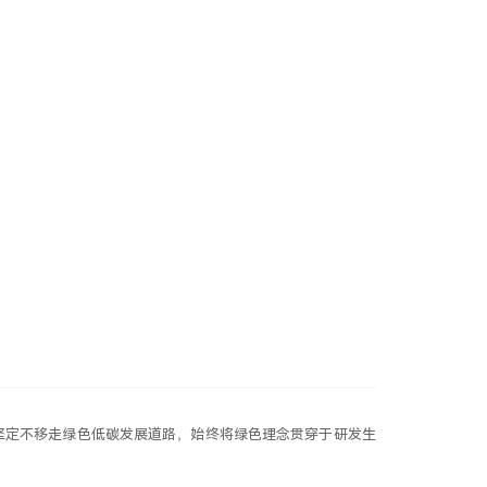
页
产品应用
研发智造
关于我们
加入我们
新闻中心
联系我们
坚定不移走绿色低碳发展道路，始终将绿色理念贯穿于研发生