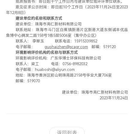
纸质报告书：即日起十个工作日内与建设单位或环评单位联系。
意见征求公示时间：即日起
10
个工作日（
202
3
年
11
月
24
日至
202
3
年
12
月
8
日）
建设单位的名称和联系方式
建设单位：珠海市高仁新材料有限公司
联系
地址：
珠海市斗门区白蕉镇新港片区新港大道东侧诚丰优品
鱼博中心腾发二路
158
号
1
栋
5
层
5006
室（集中办公区）
联系人：
李翠玉
联系电话：
15915339852
电子邮箱：
guohaizhen@scagr.com
邮编：
519120
环境影响评价机构的名称与联系方式
环境影响评价机构：广东华博士环保科技有限公司
联系人：
梁
工
电话：
0756-8982032
电子邮箱：
huaboshi@aliyun.com
地址：珠海市香洲区前山明珠南路
2158
号华业大厦
706
室
邮编：
5190
7
0
建设单位：
珠海市高仁新材料有限公司
202
3
年
11
月
24
日
返回列表