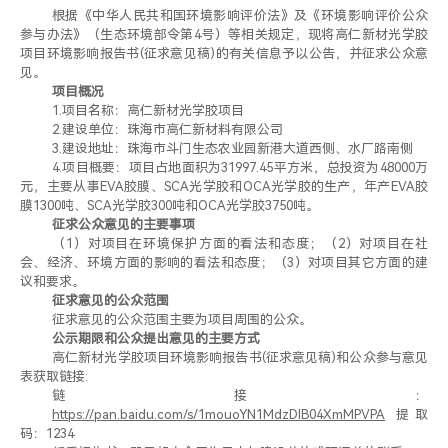
根据《中华人民共和国环境影响评价法》及《环境影响评价公众
参与办法》（生态环境部令第
4
号）等相关规定，现将高仁新材光学胶
项目环境影响报告书
(
征求意见稿
)
的有关信息予以公告，并征求公众意
见。
项目概况
1.
项目名称：高仁新材光学胶项目
2.
建设单位：珠海市高仁新材料有限公司
3.
建设地址：珠海市斗门生态农业园新港大道西侧、水厂路南侧
4.
项目概要
：
项目占地面积为
31997.45
平方米，总投资为
48000
万
元，主要从事
EVA
胶膜、
SCA
光学胶和
OCA
光学胶的生产，年产
EVA
胶
膜
1300
吨、
SCA
光学胶
300
吨和
OCA
光学胶
3750
吨。
征求公众意见的主要事项
（
1
）对项目在环境保护方面的看法和态度；（
2
）对项目在社
会、经济、环境方面的影响的看法和态度；（
3
）对项目其它方面的建
议和要求。
征求意见的公众范围
征求意见的公众范围主要为项目周围的
公众
。
公示期限和公众提出意见的主要方式
高仁新材光学胶项目环境影响报告书
(
征求意见稿
)
和公
众参与意见
表获取链接
:
链接：
https://pan.baidu.com/s/1mouoYN1MdzDlB04XmMPVPA
提取
码：
1234