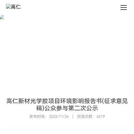
新
闻
中
心
新
闻
中
心
N
E
W
S
C
E
N
T
E
R
高仁新材光学胶项目环境影响报告书(征求意见
稿)公众参与第二次公示
发布时间：2023/11/24
浏览次数：4319