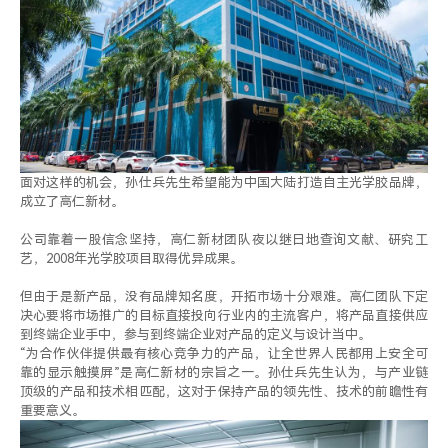
面对这样的机会，孙仕兵先生希望能为中国大陆打造自主光学胶品牌，
成立了高仁新材。
公司靠着一股信念坚持，高仁新材团队夜以继日地查询文献、研究工
艺，2008年光学胶项目取得优异成果。
但由于是新产品，没有品牌知名度，开拓市场十分艰难。高仁团队下定
决心要将市场推广的目标直接投向行业内的主流客户，将产品直接供应
到终端企业手中，参与到终端企业对产品的定义与设计当中。
“为合作伙伴提供最有核心竞争力的产品，让全世界人民都用上安全可
靠的显示触摸屏”是高仁新材的宗旨之一。孙仕兵先生认为，与产业链
顶级的产品和技术相匹配，这对于保持产品的领先性、技术的前瞻性有
重要意义。