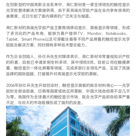
在创新型的中国高新企业名单中，高仁新材是一家全球领先的触控显示
光学胶整体解决方案提供商，由于其高端光学胶产品在业内享有很高的
美誉度，近日引起了国内媒体的广泛关注与报道。
高仁新材的高端光学胶产品主要围绕移动显示、面板显示等领域，形成
了多元化的产品布局，能够为客户提供TV、Monitor、Notebooks、
Tablet、Smart Phone以及可穿戴设备等不同产品屏幕的触控显示光学
胶贴合解决方案，同时拥有多种技术整合能力。
作为企业创始人，孙仕兵先生对媒体表示，高仁新材非常重视知识产权
的积累，目前已申请发明专利多项、其中授权8项。目前公司在触摸屏
幕、触控显示一体化屏幕等领域，完成多款行业领先产品，实现了民族
品牌的国际超越，打破境外对高端显示光学胶的垄断。
2006年孙仕兵先生开始创业时，触控显示面板的贴合材料核心——光学
胶则全部由欧美，日韩等国家或地区所垄断，中国大陆自给率不足几乎
为零。我国作为全球最大的触控显示市场，贴合光学产品却自给率严重
不足，与巨大的市场规模形成了强烈的反差。