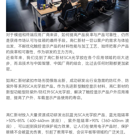
对于模组和终端应用厂商来讲，如何提高产品良率与产品可靠性，仍然
是获得市场认可与信赖的最终手段。高仁新材一切以客户的需求与体验
出发，不断优化触控显示产品的材料性能与加工工艺，始终把客户产品
的良率和可靠性，作为研发的主力方向。
近些年来，我们见到了高仁新材SCA光学胶在各个应用领域的巨大进
步，而且技术与中国智慧、中国厂商的结合，比过去任何时期都更加紧
密。
如高仁新材紧扣市场形势推陈出新，成功研发出行业急需的防红外、防
紫外等系列SCA光学胶产品。作为先进新型触控显示材料，高仁新材的
新型功能型防紫外/防红外SCA光学胶，解决了触控显示产品户外应用难
题，提高了户外、车载显示产品使用的寿命。
高仁新材投入大量资源成功研发出抗蓝光SCA光学胶产品，蓝光阻隔率
>50%-85%（400-440nm 波段），紫外阻隔率>90%（360-400nm 波
段），可以起到良好的保护视力效果，让人们在使用电子产品时，保护
眼睛不会被蓝光伤害，引起了教育平板、会议平板等领域的广泛关注。