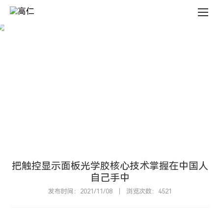
新
闻
中
心
新
闻
中
心
N
E
W
S
C
E
N
T
E
R
把触控显示面板光学胶核心技术掌握在中国人
自己手中
发布时间：2021/11/08
浏览次数：4521