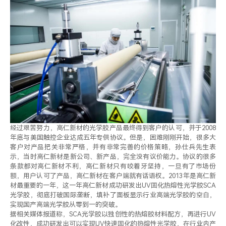
经过艰苦努力，高仁新材的光学胶产品最终得到客户的认可，并于2008
年底与美国触控企业达成五年专供协议。但是，困难刚刚开始，很多大
客户对产品把关非常严格，并有非常完善的价格策略，孙仕兵先生表
示，当时高仁新材是新公司、新产品，完全没有议价能力。协议的很多
条款都对高仁新材不利，高仁新材只有咬着牙坚持，一旦有了市场份
额，用户认可了产品，高仁新材在客户端就有话语权。2013年是高仁新
材最重要的一年，这一年高仁新材成功研发出UV固化热熔性光学胶SCA
光学胶，彻底打破国际垄断，填补了面板显示行业高端光学胶的空白，
实现国产高端光学胶从零到一的突破。
据相关媒体报道称，SCA光学胶以独创性的热熔胶材料配方，再进行UV
化改性，成功研发出可以实现UV快速固化的热熔性光学胶，在行业内产