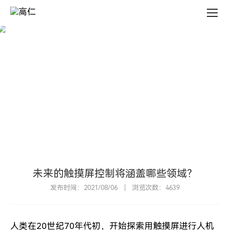
新
闻
中
心
新
闻
中
心
N
E
W
S
C
E
N
T
E
R
未来的触摸屏控制将涵盖哪些领域？
发布时间：2021/08/06
浏览次数：4639
人类在20世纪70年代初，开始探索用触摸屏进行人机