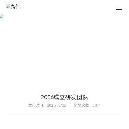
新
闻
中
心
新
闻
中
心
N
E
W
S
C
E
N
T
E
R
2006成立研发团队
发布时间：2021/08/06
浏览次数：3071