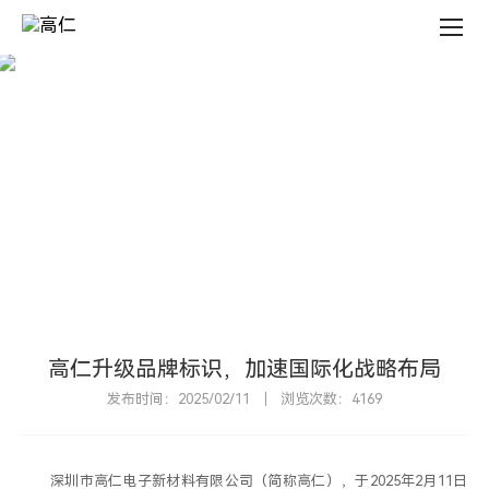
新
闻
中
心
新
闻
中
心
N
E
W
S
C
E
N
T
E
R
高仁升级品牌标识，加速国际化战略布局
发布时间：2025/02/11
浏览次数：4169
深圳市高仁电子新材料有限公司（简称高仁），于2025年2月11日