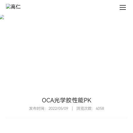
新
闻
中
心
新
闻
中
心
N
E
W
S
C
E
N
T
E
R
OCA光学胶性能PK
发布时间：2022/05/09
浏览次数：4058